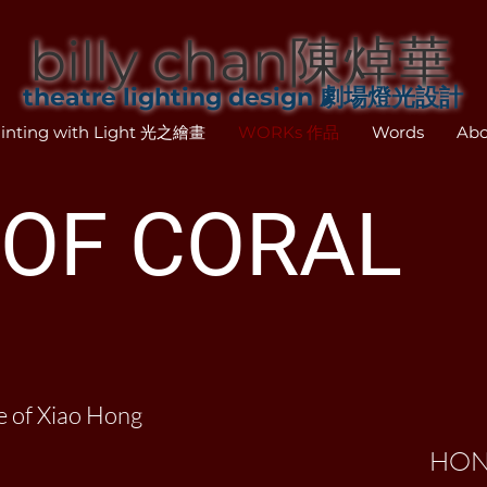
billy chan陳焯華
theatre lighting design 劇場燈光設計
inting with Light 光之繪畫
WORKs 作品
Words
Abo
 OF CORAL
fe of Xiao Hong
HON